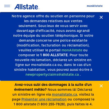
monAllstate
Notre agence offre du soutien en personne pour
les demandes relatives aux ventes
seulement.
Soucieux de vous servir avec
davantage d’efficacité, nous avons agrandi
notre équipe du soutien téléphonique.
Si votre
demande concerne une police existante
(modification, facturation ou réclamation),
veuillez utiliser le portail
monAllstate
ou
composer le
1 800 ALLSTATE
. Pour toute
nouvelle réclamation, déclarez un sinistre en
ligne sur monallstate.ca ou, dans le cas d’un
sinistre habitation, vous pouvez aussi écrire à
newpropertyclaims@allstate.ca
.
Avez-vous subi des dommages à la suite d’un
événement météo?
Nous sommes là! Déclarez
un sinistre en ligne via
monallstate.ca,
visitez la
page
Présenter une réclamation
ou composez le
1 800 allstate (1 800 255-7828), puis faites le 4.