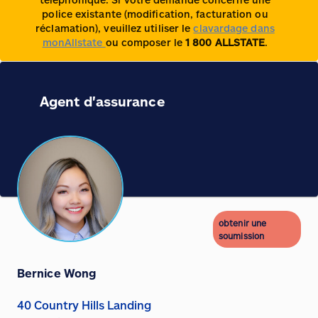
police existante (modification, facturation ou
réclamation), veuillez utiliser le
clavardage dans
monAllstate
ou composer le
1 800 ALLSTATE
.
Agent d'assurance
obtenir une
soumission
Bernice Wong
40 Country Hills Landing