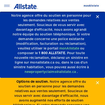
monAllstate
Notre agence offre du soutien en personne pour
les demandes relatives aux ventes
seulement.
Soucieux de vous servir avec
davantage d’efficacité, nous avons agrandi
notre équipe du soutien téléphonique.
Si votre
demande concerne une police existante
(modification, facturation ou réclamation),
veuillez utiliser le portail
monAllstate
ou
composer le
1 800 ALLSTATE
. Pour toute
nouvelle réclamation, déclarez un sinistre en
ligne sur monallstate.ca ou, dans le cas d’un
sinistre habitation, vous pouvez aussi écrire à
newpropertyclaims@allstate.ca
.
Options de soutien.
Notre agence offre du
soutien en personne pour les demandes
relatives aux ventes seulement. Soucieux de
vous servir avec davantage d’efficacité, nous
avons augmenté nos efforts de soutien
téléphonique. Si votre demande concerne une