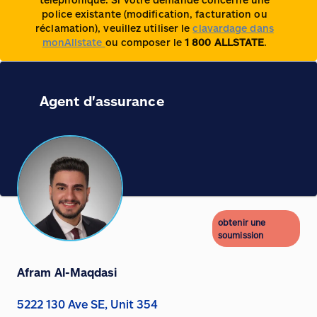
police existante (modification, facturation ou
réclamation), veuillez utiliser le
clavardage dans
monAllstate
ou composer le
1 800 ALLSTATE
.
Agent d'assurance
obtenir une
soumission
Afram Al-Maqdasi
5222 130 Ave SE, Unit 354