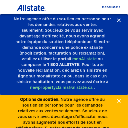
monAllstate
Notre agence offre du soutien en personne pour
les demandes relatives aux ventes
seulement.
Soucieux de vous servir avec
davantage d’efficacité, nous avons agrandi
notre équipe du soutien téléphonique.
Si votre
demande concerne une police existante
(modification, facturation ou réclamation),
veuillez utiliser le portail
monAllstate
ou
composer le
1 800 ALLSTATE
. Pour toute
nouvelle réclamation, déclarez un sinistre en
ligne sur monallstate.ca ou, dans le cas d’un
sinistre habitation, vous pouvez aussi écrire à
newpropertyclaims@allstate.ca
.
Options de soutien.
Notre agence offre du
soutien en personne pour les demandes
relatives aux ventes seulement. Soucieux de
vous servir avec davantage d’efficacité, nous
avons augmenté nos efforts de soutien
téléphonique. Si votre demande concerne une