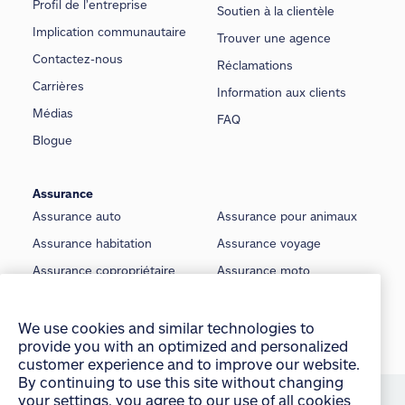
Profil de l’entreprise
Soutien à la clientèle
Implication communautaire
Trouver une agence
Contactez-nous
Réclamations
Carrières
Information aux clients
Médias
FAQ
Blogue
Assurance
Assurance auto
Assurance pour animaux
Assurance habitation
Assurance voyage
Assurance copropriétaire
Assurance moto
Assurance locataire
Assurance voiture classique
Assurance locateur
Assurance bateau
We use cookies and similar technologies to
provide you with an optimized and personalized
Assurance saisonnière
Assurance vie
customer experience and to improve our website.
By continuing to use this site without changing
©
Allstate du Canada, compagnie d’assurance, 2026
your settings, you agree to our use of all cookies