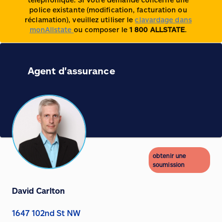
police existante (modification, facturation ou
réclamation), veuillez utiliser le
clavardage dans
monAllstate
ou composer le
1 800 ALLSTATE
.
Agent d'assurance
obtenir une
soumission
David Carlton
1647 102nd St NW