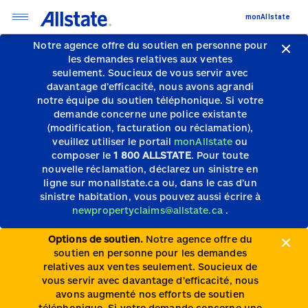
monAllstate
Notre agence offre du soutien en personne pour
les demandes relatives aux ventes
seulement.
Soucieux de vous servir avec
davantage d’efficacité, nous avons agrandi
notre équipe du soutien téléphonique.
Si votre
demande concerne une police existante
(modification, facturation ou réclamation),
veuillez utiliser le portail
monAllstate
ou
composer le
1 800 ALLSTATE
. Pour toute
nouvelle réclamation, déclarez un sinistre en
ligne sur monallstate.ca ou, dans le cas d’un
sinistre habitation, vous pouvez aussi écrire à
newpropertyclaims@allstate.ca
.
Options de soutien.
Notre agence offre du
soutien en personne pour les demandes
relatives aux ventes seulement. Soucieux de
vous servir avec davantage d’efficacité, nous
avons augmenté nos efforts de soutien
téléphonique. Si votre demande concerne une