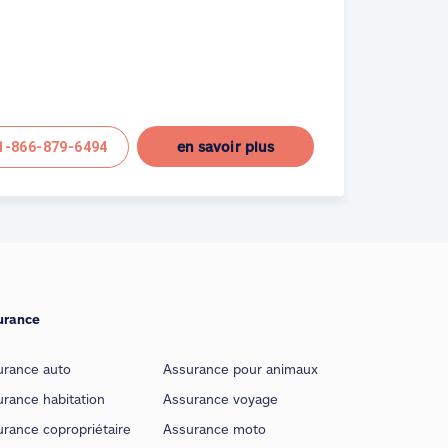
en savoir plus
1-866-879-6494
urance
urance auto
Assurance pour animaux
rance habitation
Assurance voyage
rance copropriétaire
Assurance moto