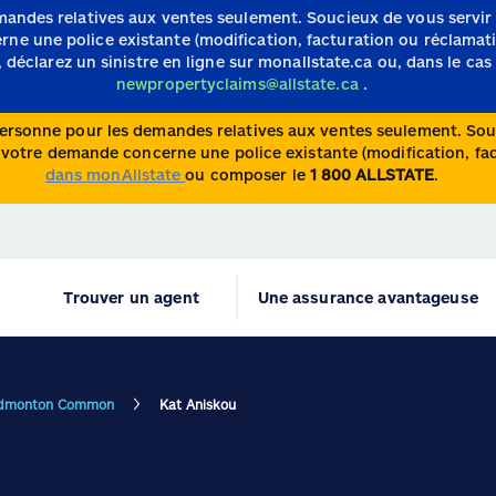
mandes relatives aux ventes seulement.
Soucieux de vous servir
e une police existante (modification, facturation ou réclamation)
 déclarez un sinistre en ligne sur monallstate.ca ou, dans le cas 
newpropertyclaims@allstate.ca
.
ersonne pour les demandes relatives aux ventes seulement. Souc
otre demande concerne une police existante (modification, factu
dans monAllstate
ou composer le
1 800 ALLSTATE
.
Trouver un agent
Une assurance avantageuse
Edmonton Common
Kat Aniskou