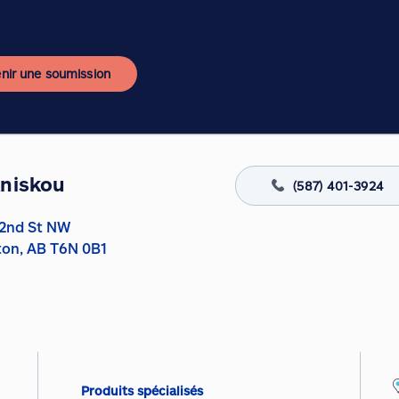
nir une soumission
Aniskou
(587) 401-3924
02nd St NW
on, AB T6N 0B1
Produits spécialisés