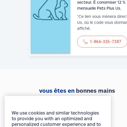
secteur. É conomiser 12 % 
mensuelle Pets Plus Us.
*Ce lien vous mènera direc
Us, où le code vous donnan
affiché.
1-866-325-7387
We use cookies and similar technologies
vous êtes en
bonnes mains
to provide you with an optimized and
personalized customer experience and to
improve our website. By continuing to use
Accéder à monAllstate
this site without changing your settings,
you agree to our use of all cookies and
similar technologies. For more
Obtenir l’appli mobile
information or to change your cookie