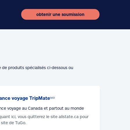
obtenir une soumission
e de produits spécialisés ci-dessous ou
ance voyage TripMateᴹᴰ
nce voyage au Canada et partout au monde
iquant ici, vous quitterez le site allstate.ca pour
u site de TuGo.