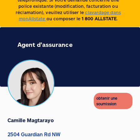
police existante (modification, facturation ou
réclamation), veuillez utiliser le
clavardage dans
monAllstate
ou composer le
1 800 ALLSTATE
.
Agent d'assurance
obtenir une
soumission
Camille Magtarayo
2504 Guardian Rd NW