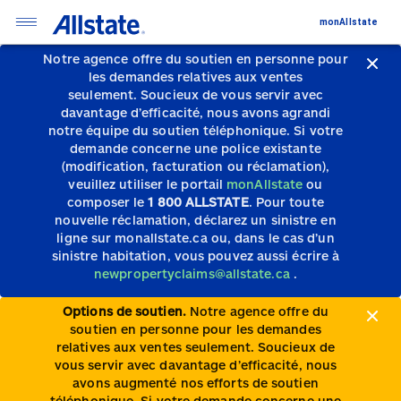
monAllstate
Notre agence offre du soutien en personne pour
les demandes relatives aux ventes
seulement.
Soucieux de vous servir avec
davantage d’efficacité, nous avons agrandi
notre équipe du soutien téléphonique.
Si votre
demande concerne une police existante
(modification, facturation ou réclamation),
veuillez utiliser le portail
monAllstate
ou
composer le
1 800 ALLSTATE
. Pour toute
nouvelle réclamation, déclarez un sinistre en
ligne sur monallstate.ca ou, dans le cas d’un
sinistre habitation, vous pouvez aussi écrire à
newpropertyclaims@allstate.ca
.
Options de soutien.
Notre agence offre du
soutien en personne pour les demandes
relatives aux ventes seulement. Soucieux de
vous servir avec davantage d’efficacité, nous
avons augmenté nos efforts de soutien
téléphonique. Si votre demande concerne une