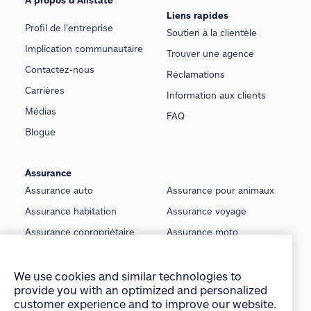
Liens rapides
Profil de l’entreprise
Soutien à la clientèle
Implication communautaire
Trouver une agence
Contactez-nous
Réclamations
Carrières
Information aux clients
Médias
FAQ
Blogue
Assurance
Assurance auto
Assurance pour animaux
Assurance habitation
Assurance voyage
Assurance copropriétaire
Assurance moto
Assurance locataire
Assurance voiture classique
Assurance locateur
Assurance bateau
We use cookies and similar technologies to
provide you with an optimized and personalized
Assurance saisonnière
Assurance vie
customer experience and to improve our website.