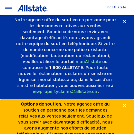
monAllstate
Notre agence offre du soutien en personne pour
les demandes relatives aux ventes
seulement.
Soucieux de vous servir avec
davantage d’efficacité, nous avons agrandi
notre équipe du soutien téléphonique.
Si votre
demande concerne une police existante
(modification, facturation ou réclamation),
veuillez utiliser le portail
monAllstate
ou
composer le
1 800 ALLSTATE
. Pour toute
nouvelle réclamation, déclarez un sinistre en
ligne sur monallstate.ca ou, dans le cas d’un
sinistre habitation, vous pouvez aussi écrire à
newpropertyclaims@allstate.ca
.
Options de soutien.
Notre agence offre du
soutien en personne pour les demandes
relatives aux ventes seulement. Soucieux de
vous servir avec davantage d’efficacité, nous
avons augmenté nos efforts de soutien
téléphonique. Si votre demande concerne une