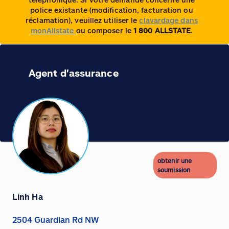
police existante (modification, facturation ou
réclamation), veuillez utiliser le
clavardage dans
monAllstate
ou composer le
1 800 ALLSTATE
.
Agent d'assurance
obtenir une
soumission
Linh Ha
2504 Guardian Rd NW