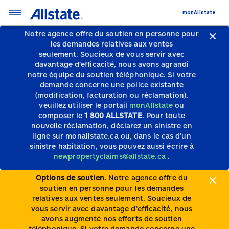
monAllstate
Notre agence offre du soutien en personne pour
les demandes relatives aux ventes
seulement.
Soucieux de vous servir avec
davantage d’efficacité, nous avons agrandi
notre équipe du soutien téléphonique.
Si votre
demande concerne une police existante
(modification, facturation ou réclamation),
veuillez utiliser le portail
monAllstate
ou
composer le
1 800 ALLSTATE
. Pour toute
nouvelle réclamation, déclarez un sinistre en
ligne sur monallstate.ca ou, dans le cas d’un
sinistre habitation, vous pouvez aussi écrire à
newpropertyclaims@allstate.ca
.
Options de soutien.
Notre agence offre du
soutien en personne pour les demandes
relatives aux ventes seulement. Soucieux de
vous servir avec davantage d’efficacité, nous
avons augmenté nos efforts de soutien
téléphonique. Si votre demande concerne une