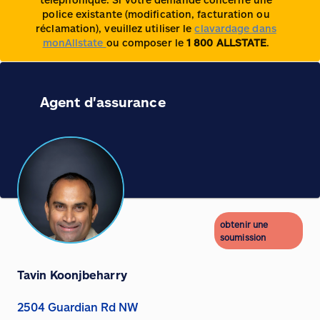
police existante (modification, facturation ou
réclamation), veuillez utiliser le
clavardage dans
monAllstate
ou composer le
1 800 ALLSTATE
.
Agent d'assurance
obtenir une
soumission
Tavin Koonjbeharry
2504 Guardian Rd NW