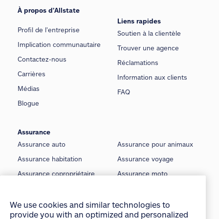
À propos d’Allstate
Liens rapides
Profil de l’entreprise
Soutien à la clientèle
Implication communautaire
Trouver une agence
Contactez-nous
Réclamations
Carrières
Information aux clients
Médias
FAQ
Blogue
Assurance
Assurance auto
Assurance pour animaux
Assurance habitation
Assurance voyage
Assurance copropriétaire
Assurance moto
Assurance locataire
Assurance voiture classique
Assurance locateur
Assurance bateau
We use cookies and similar technologies to
provide you with an optimized and personalized
Assurance saisonnière
Assurance vie