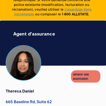
police existante (modification, facturation ou
réclamation), veuillez utiliser le
clavardage dans
monAllstate
ou composer le
1 800 ALLSTATE
.
Agent d'assurance
obtenir une
soumission
Theresa Daniel
665 Baseline Rd, Suite 62