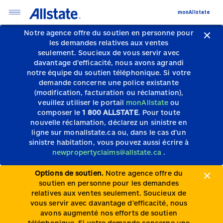
monAllstate
Notre agence offre du soutien en personne pour
les demandes relatives aux ventes
seulement.
Soucieux de vous servir avec
davantage d’efficacité, nous avons agrandi
notre équipe du soutien téléphonique.
Si votre
demande concerne une police existante
(modification, facturation ou réclamation),
veuillez utiliser le portail
monAllstate
ou
composer le
1 800 ALLSTATE
. Pour toute
nouvelle réclamation, déclarez un sinistre en
ligne sur monallstate.ca ou, dans le cas d’un
sinistre habitation, vous pouvez aussi écrire à
newpropertyclaims@allstate.ca
.
Options de soutien.
Notre agence offre du
soutien en personne pour les demandes
relatives aux ventes seulement. Soucieux de
vous servir avec davantage d’efficacité, nous
avons augmenté nos efforts de soutien
téléphonique. Si votre demande concerne une