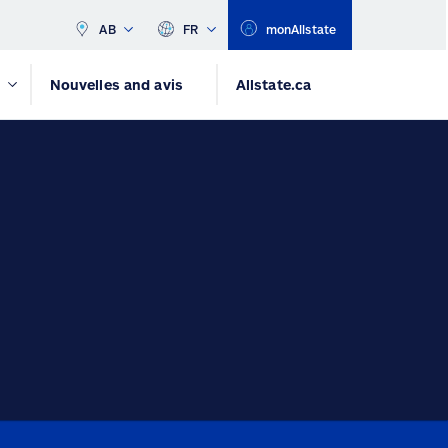
AB
FR
monAllstate
Nouvelles and avis
Allstate.ca