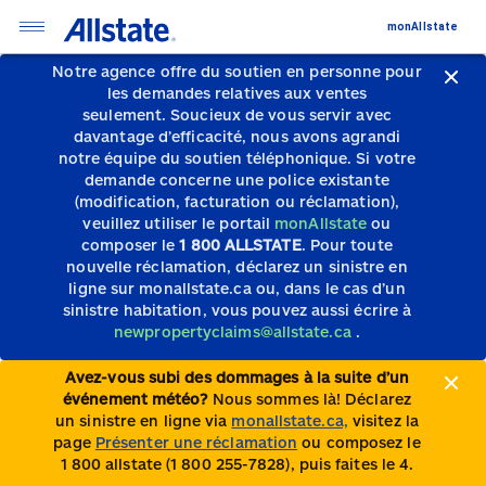
monAllstate
Notre agence offre du soutien en personne pour
les demandes relatives aux ventes
seulement.
Soucieux de vous servir avec
davantage d’efficacité, nous avons agrandi
notre équipe du soutien téléphonique.
Si votre
demande concerne une police existante
(modification, facturation ou réclamation),
veuillez utiliser le portail
monAllstate
ou
composer le
1 800 ALLSTATE
. Pour toute
nouvelle réclamation, déclarez un sinistre en
ligne sur monallstate.ca ou, dans le cas d’un
sinistre habitation, vous pouvez aussi écrire à
newpropertyclaims@allstate.ca
.
Avez-vous subi des dommages à la suite d’un
événement météo?
Nous sommes là! Déclarez
un sinistre en ligne via
monallstate.ca,
visitez la
page
Présenter une réclamation
ou composez le
1 800 allstate (1 800 255-7828), puis faites le 4.