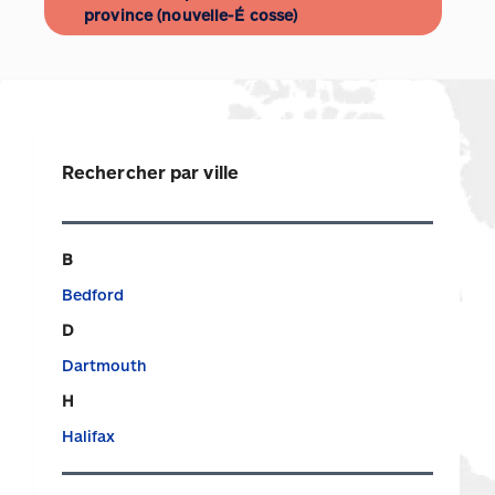
province (nouvelle-É cosse)
Rechercher par ville
B
Bedford
D
Dartmouth
H
Halifax