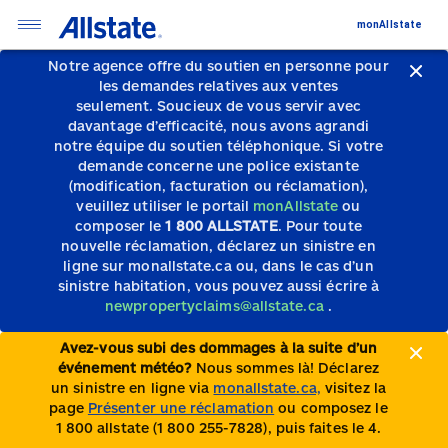
monAllstate
Notre agence offre du soutien en personne pour
les demandes relatives aux ventes
seulement.
Soucieux de vous servir avec
davantage d’efficacité, nous avons agrandi
notre équipe du soutien téléphonique.
Si votre
demande concerne une police existante
(modification, facturation ou réclamation),
veuillez utiliser le portail
monAllstate
ou
composer le
1 800 ALLSTATE
. Pour toute
nouvelle réclamation, déclarez un sinistre en
ligne sur monallstate.ca ou, dans le cas d’un
sinistre habitation, vous pouvez aussi écrire à
newpropertyclaims@allstate.ca
.
Avez-vous subi des dommages à la suite d’un
événement météo?
Nous sommes là! Déclarez
un sinistre en ligne via
monallstate.ca,
visitez la
page
Présenter une réclamation
ou composez le
1 800 allstate (1 800 255-7828), puis faites le 4.