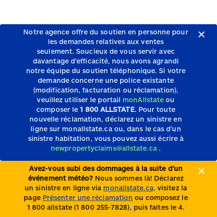
Notre agence offre du soutien en personne pour
les demandes relatives aux ventes
seulement.
Soucieux de vous servir avec
davantage d’efficacité, nous avons agrandi
notre équipe du soutien téléphonique.
Si votre
demande concerne une police existante
(modification, facturation ou réclamation),
veuillez utiliser le portail
monAllstate
ou
composer le
1 800 ALLSTATE
. Pour toute
nouvelle réclamation, déclarez un sinistre en
ligne sur monallstate.ca ou, dans le cas d’un
sinistre habitation, vous pouvez aussi écrire à
newpropertyclaims@allstate.ca
.
Avez-vous subi des dommages à la suite d’un
événement météo?
Nous sommes là! Déclarez
un sinistre en ligne via
monallstate.ca,
visitez la
page
Présenter une réclamation
ou composez le
1 800 allstate (1 800 255-7828), puis faites le 4.