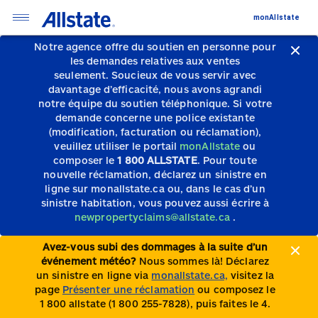
monAllstate
Notre agence offre du soutien en personne pour
les demandes relatives aux ventes
seulement.
Soucieux de vous servir avec
davantage d’efficacité, nous avons agrandi
notre équipe du soutien téléphonique.
Si votre
demande concerne une police existante
(modification, facturation ou réclamation),
veuillez utiliser le portail
monAllstate
ou
composer le
1 800 ALLSTATE
. Pour toute
nouvelle réclamation, déclarez un sinistre en
ligne sur monallstate.ca ou, dans le cas d’un
sinistre habitation, vous pouvez aussi écrire à
newpropertyclaims@allstate.ca
.
Avez-vous subi des dommages à la suite d’un
événement météo?
Nous sommes là! Déclarez
un sinistre en ligne via
monallstate.ca,
visitez la
page
Présenter une réclamation
ou composez le
1 800 allstate (1 800 255-7828), puis faites le 4.