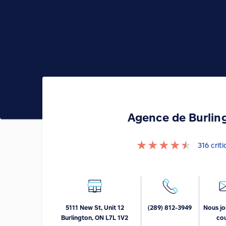
Agence de Burlin
★
★
★
★
★
316
crit
5111 New St, Unit 12
(289) 812-3949
Nous jo
Burlington, ON L7L 1V2
cou