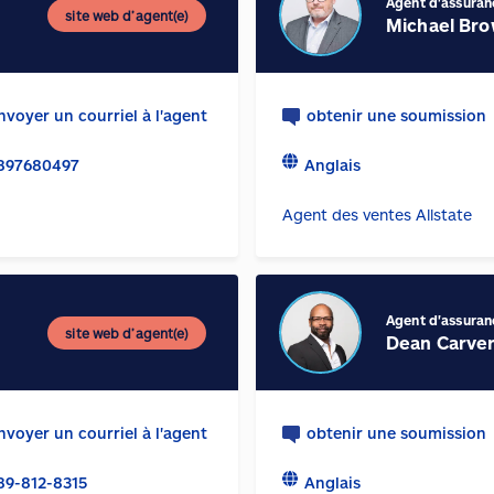
Agent d'assuran
site web d’agent(e)
Michael Br
nvoyer un courriel à l'agent
obtenir une soumission
897680497
Anglais
Agent des ventes Allstate
Agent d'assuran
site web d’agent(e)
Dean Carve
nvoyer un courriel à l'agent
obtenir une soumission
89-812-8315
Anglais