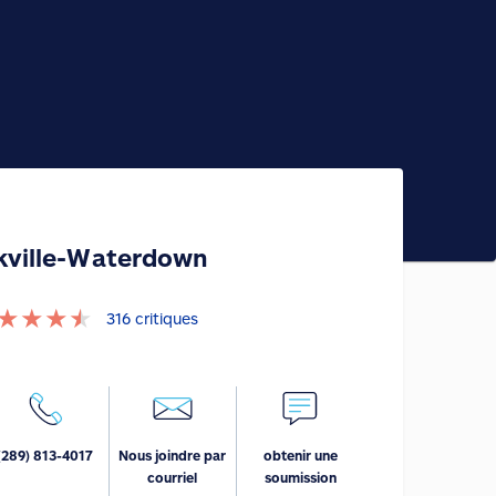
kville-Waterdown
★
★
★
★
316
critiques
(289) 813-4017
Nous joindre par
obtenir une
courriel
soumission