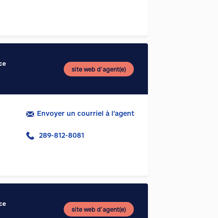
ce
site web d’agent(e)
Envoyer un courriel à l'agent
289-812-8081
ce
site web d’agent(e)