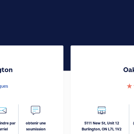
gton
Oa
★
iques
indre par
obtenir une
5111 New St, Unit 12
rriel
soumission
Burlington, ON L7L 1V2