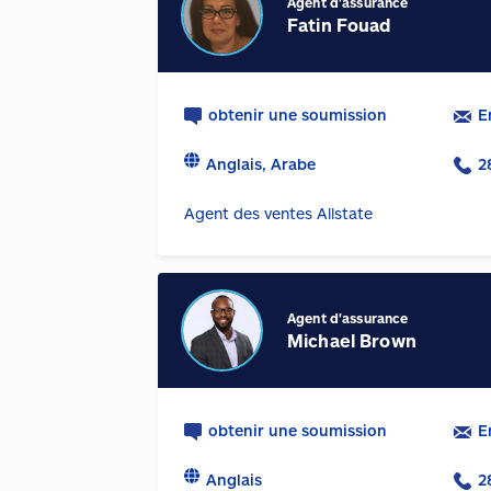
Agent d'assurance
Fatin Fouad
obtenir une soumission
E
Anglais, Arabe
2
Agent des ventes Allstate
Agent d'assurance
Michael Brown
obtenir une soumission
E
Anglais
2