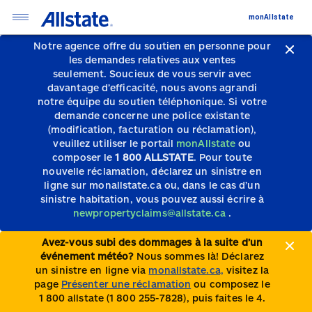
monAllstate
Notre agence offre du soutien en personne pour
les demandes relatives aux ventes
seulement.
Soucieux de vous servir avec
davantage d’efficacité, nous avons agrandi
notre équipe du soutien téléphonique.
Si votre
demande concerne une police existante
(modification, facturation ou réclamation),
veuillez utiliser le portail
monAllstate
ou
composer le
1 800 ALLSTATE
. Pour toute
nouvelle réclamation, déclarez un sinistre en
ligne sur monallstate.ca ou, dans le cas d’un
sinistre habitation, vous pouvez aussi écrire à
newpropertyclaims@allstate.ca
.
Avez-vous subi des dommages à la suite d’un
événement météo?
Nous sommes là! Déclarez
un sinistre en ligne via
monallstate.ca,
visitez la
page
Présenter une réclamation
ou composez le
1 800 allstate (1 800 255-7828), puis faites le 4.