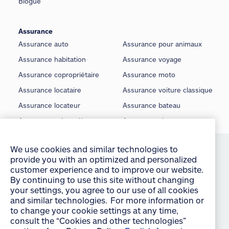
Blogue
Assurance
Assurance auto
Assurance pour animaux
Assurance habitation
Assurance voyage
Assurance copropriétaire
Assurance moto
Assurance locataire
Assurance voiture classique
Assurance locateur
Assurance bateau
Assurance saisonnière
Assurance vie
We use cookies and similar technologies to
provide you with an optimized and personalized
©
Allstate du Canada, compagnie d’assurance, 2026
customer experience and to improve our website.
By continuing to use this site without changing
Conditions d’utilisation
your settings, you agree to our use of all cookies
and similar technologies. For more information or
É noncé sur la protection de la vie privée
to change your cookie settings at any time,
consult the “Cookies and other technologies”
Manage Cookie Settings
section of our Privacy Policy:
English
français
Accessibilité