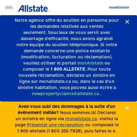
monAllstate
Notre agence offre du soutien en personne pour
les demandes relatives aux ventes
seulement.
Soucieux de vous servir avec
davantage d’efficacité, nous avons agrandi
notre équipe du soutien téléphonique.
Si votre
demande concerne une police existante
(modification, facturation ou réclamation),
veuillez utiliser le portail
monAllstate
ou
composer le
1 800 ALLSTATE
. Pour toute
nouvelle réclamation, déclarez un sinistre en
ligne sur monallstate.ca ou, dans le cas d’un
sinistre habitation, vous pouvez aussi écrire à
newpropertyclaims@allstate.ca
.
Avez-vous subi des dommages à la suite d’un
événement météo?
Nous sommes là! Déclarez
un sinistre en ligne via
monallstate.ca,
visitez la
page
Présenter une réclamation
ou composez le
1 800 allstate (1 800 255-7828), puis faites le 4.