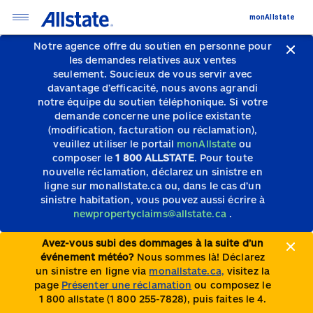
monAllstate
Notre agence offre du soutien en personne pour
les demandes relatives aux ventes
seulement.
Soucieux de vous servir avec
davantage d’efficacité, nous avons agrandi
notre équipe du soutien téléphonique.
Si votre
demande concerne une police existante
(modification, facturation ou réclamation),
veuillez utiliser le portail
monAllstate
ou
composer le
1 800 ALLSTATE
. Pour toute
nouvelle réclamation, déclarez un sinistre en
ligne sur monallstate.ca ou, dans le cas d’un
sinistre habitation, vous pouvez aussi écrire à
newpropertyclaims@allstate.ca
.
Avez-vous subi des dommages à la suite d’un
événement météo?
Nous sommes là! Déclarez
un sinistre en ligne via
monallstate.ca,
visitez la
page
Présenter une réclamation
ou composez le
1 800 allstate (1 800 255-7828), puis faites le 4.