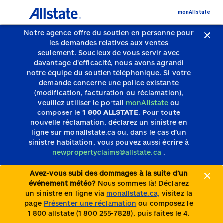
monAllstate
Notre agence offre du soutien en personne pour
les demandes relatives aux ventes
seulement.
Soucieux de vous servir avec
davantage d’efficacité, nous avons agrandi
notre équipe du soutien téléphonique.
Si votre
demande concerne une police existante
(modification, facturation ou réclamation),
veuillez utiliser le portail
monAllstate
ou
composer le
1 800 ALLSTATE
. Pour toute
nouvelle réclamation, déclarez un sinistre en
ligne sur monallstate.ca ou, dans le cas d’un
sinistre habitation, vous pouvez aussi écrire à
newpropertyclaims@allstate.ca
.
Avez-vous subi des dommages à la suite d’un
événement météo?
Nous sommes là! Déclarez
un sinistre en ligne via
monallstate.ca,
visitez la
page
Présenter une réclamation
ou composez le
1 800 allstate (1 800 255-7828), puis faites le 4.