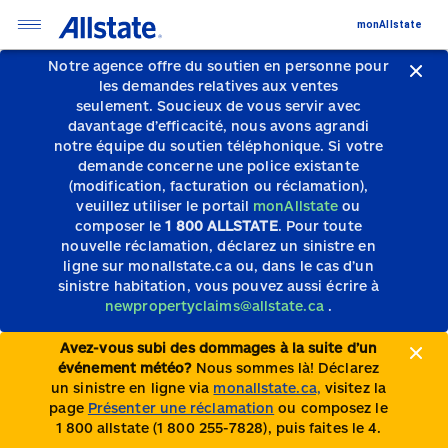
monAllstate
Notre agence offre du soutien en personne pour
les demandes relatives aux ventes
seulement.
Soucieux de vous servir avec
davantage d’efficacité, nous avons agrandi
notre équipe du soutien téléphonique.
Si votre
demande concerne une police existante
(modification, facturation ou réclamation),
veuillez utiliser le portail
monAllstate
ou
composer le
1 800 ALLSTATE
. Pour toute
nouvelle réclamation, déclarez un sinistre en
ligne sur monallstate.ca ou, dans le cas d’un
sinistre habitation, vous pouvez aussi écrire à
newpropertyclaims@allstate.ca
.
Avez-vous subi des dommages à la suite d’un
événement météo?
Nous sommes là! Déclarez
un sinistre en ligne via
monallstate.ca,
visitez la
page
Présenter une réclamation
ou composez le
1 800 allstate (1 800 255-7828), puis faites le 4.