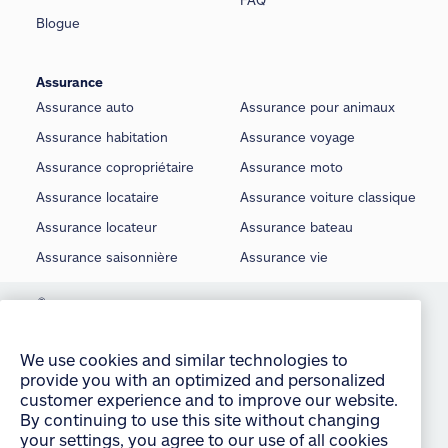
FAQ
Blogue
Assurance
Assurance auto
Assurance pour animaux
Assurance habitation
Assurance voyage
Assurance copropriétaire
Assurance moto
Assurance locataire
Assurance voiture classique
Assurance locateur
Assurance bateau
Assurance saisonnière
Assurance vie
©
Allstate du Canada, compagnie d’assurance, 2026
We use cookies and similar technologies to
provide you with an optimized and personalized
Conditions d’utilisation
customer experience and to improve our website.
By continuing to use this site without changing
É noncé sur la protection de la vie privée
your settings, you agree to our use of all cookies
Manage Cookie Settings
and similar technologies. For more information or
to change your cookie settings at any time,
Accessibilité