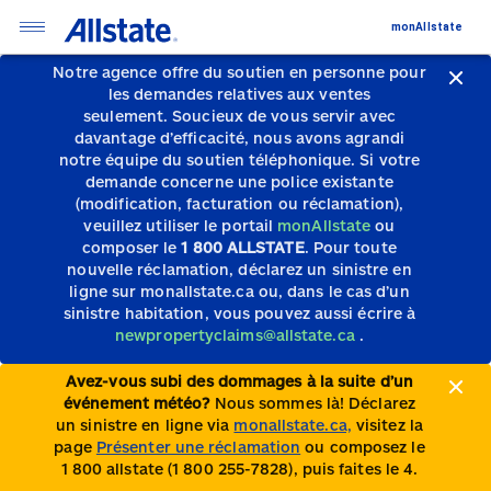
monAllstate
Notre agence offre du soutien en personne pour
les demandes relatives aux ventes
seulement.
Soucieux de vous servir avec
davantage d’efficacité, nous avons agrandi
notre équipe du soutien téléphonique.
Si votre
demande concerne une police existante
(modification, facturation ou réclamation),
veuillez utiliser le portail
monAllstate
ou
composer le
1 800 ALLSTATE
. Pour toute
nouvelle réclamation, déclarez un sinistre en
ligne sur monallstate.ca ou, dans le cas d’un
sinistre habitation, vous pouvez aussi écrire à
newpropertyclaims@allstate.ca
.
Avez-vous subi des dommages à la suite d’un
événement météo?
Nous sommes là! Déclarez
un sinistre en ligne via
monallstate.ca,
visitez la
page
Présenter une réclamation
ou composez le
1 800 allstate (1 800 255-7828), puis faites le 4.