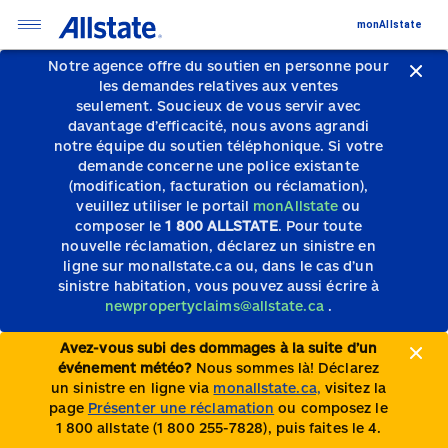
monAllstate
Notre agence offre du soutien en personne pour
les demandes relatives aux ventes
seulement.
Soucieux de vous servir avec
davantage d’efficacité, nous avons agrandi
notre équipe du soutien téléphonique.
Si votre
demande concerne une police existante
(modification, facturation ou réclamation),
veuillez utiliser le portail
monAllstate
ou
composer le
1 800 ALLSTATE
. Pour toute
nouvelle réclamation, déclarez un sinistre en
ligne sur monallstate.ca ou, dans le cas d’un
sinistre habitation, vous pouvez aussi écrire à
newpropertyclaims@allstate.ca
.
Avez-vous subi des dommages à la suite d’un
événement météo?
Nous sommes là! Déclarez
un sinistre en ligne via
monallstate.ca,
visitez la
page
Présenter une réclamation
ou composez le
1 800 allstate (1 800 255-7828), puis faites le 4.