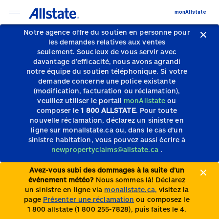
monAllstate
Notre agence offre du soutien en personne pour
les demandes relatives aux ventes
seulement.
Soucieux de vous servir avec
davantage d’efficacité, nous avons agrandi
notre équipe du soutien téléphonique.
Si votre
demande concerne une police existante
(modification, facturation ou réclamation),
veuillez utiliser le portail
monAllstate
ou
composer le
1 800 ALLSTATE
. Pour toute
nouvelle réclamation, déclarez un sinistre en
ligne sur monallstate.ca ou, dans le cas d’un
sinistre habitation, vous pouvez aussi écrire à
newpropertyclaims@allstate.ca
.
Avez-vous subi des dommages à la suite d’un
événement météo?
Nous sommes là! Déclarez
un sinistre en ligne via
monallstate.ca,
visitez la
page
Présenter une réclamation
ou composez le
1 800 allstate (1 800 255-7828), puis faites le 4.