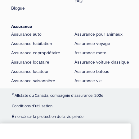
FAQ
Blogue
Assurance
Assurance auto
Assurance pour animaux
Assurance habitation
Assurance voyage
Assurance copropriétaire
Assurance moto
Assurance locataire
Assurance voiture classique
Assurance locateur
Assurance bateau
Assurance saisonnière
Assurance vie
©
Allstate du Canada, compagnie d’assurance, 2026
Conditions d’utilisation
É noncé sur la protection de la vie privée
We use cookies and similar technologies to
Manage Cookie Settings
provide you with an optimized and personalized
customer experience and to improve our website.
Accessibilité