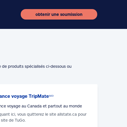
obtenir une soumission
e de produits spécialisés ci-dessous ou
ance voyage TripMateᴹᴰ
nce voyage au Canada et partout au monde
iquant ici, vous quitterez le site allstate.ca pour
u site de TuGo.