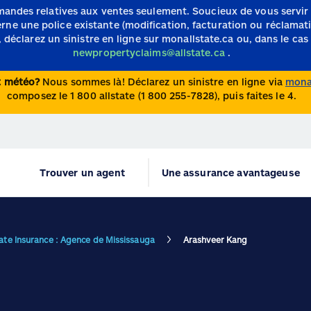
mandes relatives aux ventes seulement.
Soucieux de vous servir
e une police existante (modification, facturation ou réclamation)
 déclarez un sinistre en ligne sur monallstate.ca ou, dans le cas 
newpropertyclaims@allstate.ca
.
nt météo?
Nous sommes là! Déclarez un sinistre en ligne via
monal
composez le 1 800 allstate (1 800 255-7828), puis faites le 4.
Trouver un agent
Une assurance avantageuse
tate Insurance : Agence de Mississauga
Arashveer Kang