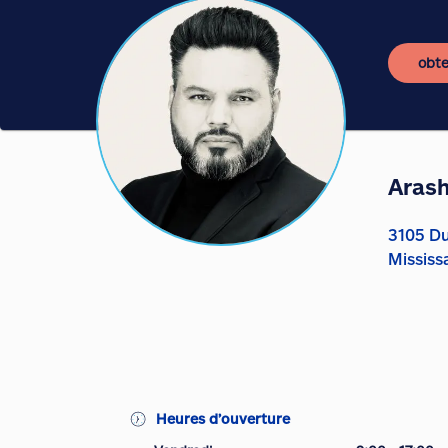
obte
Aras
3105 Du
Mississ
Heures d’ouverture