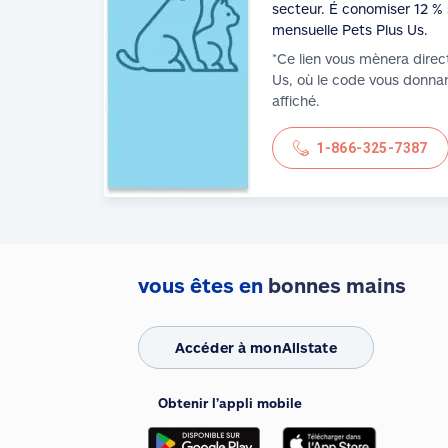
secteur. É conomiser 12 % 
mensuelle Pets Plus Us.
*Ce lien vous mènera direc
Us, où le code vous donnan
affiché.
1-866-325-7387
vous êtes en
bonnes mains
Accéder à monAllstate
We use cookies and similar technologies
Obtenir l’appli mobile
to provide you with an optimized and
personalized customer experience and to