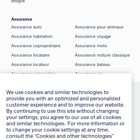
Blogue
Assurance
Assurance auto
Assurance pour animaux
Assurance habitation
Assurance voyage
Assurance copropriétaire
Assurance moto
Assurance locataire
Assurance voiture classique
Assurance locateur
Assurance bateau
Assurance saisonnière
Assurance vie
We use cookies and similar technologies to
provide you with an optimized and personalized
©
Allstate du Canada, compagnie d’assurance, 2026
customer experience and to improve our website.
By continuing to use this site without changing
Conditions d’utilisation
your settings, you agree to our use of all cookies
É noncé sur la protection de la vie privée
and similar technologies. For more information or
to change your cookie settings at any time,
Manage Cookie Settings
consult the “Cookies and other technologies”
section of our Privacy Policy:
English
français
Accessibilité