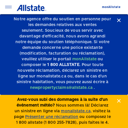
monAllstate
Notre agence offre du soutien en personne pour
les demandes relatives aux ventes
seulement.
Soucieux de vous servir avec
davantage d’efficacité, nous avons agrandi
notre équipe du soutien téléphonique.
Si votre
demande concerne une police existante
(modification, facturation ou réclamation),
veuillez utiliser le portail
monAllstate
ou
composer le
1 800 ALLSTATE
. Pour toute
nouvelle réclamation, déclarez un sinistre en
ligne sur monallstate.ca ou, dans le cas d’un
sinistre habitation, vous pouvez aussi écrire à
newpropertyclaims@allstate.ca
.
Avez-vous subi des dommages à la suite d’un
événement météo?
Nous sommes là! Déclarez
un sinistre en ligne via
monallstate.ca,
visitez la
page
Présenter une réclamation
ou composez le
1 800 allstate (1 800 255-7828), puis faites le 4.