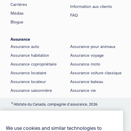
Carrières
Information aux clients
Médias
FAQ
Blogue
Assurance
Assurance auto
Assurance pour animaux
Assurance habitation
Assurance voyage
Assurance copropriétaire
Assurance moto
Assurance locataire
Assurance voiture classique
Assurance locateur
Assurance bateau
Assurance saisonnière
Assurance vie
©
Allstate du Canada, compagnie d’assurance, 2026
We use cookies and similar technologies to
Conditions d’utilisation
provide you with an optimized and personalized
É noncé sur la protection de la vie privée
customer experience and to improve our website.
By continuing to use this site without changing