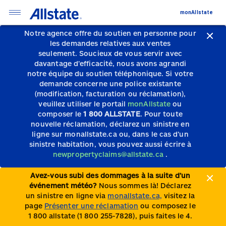
monAllstate
Notre agence offre du soutien en personne pour
les demandes relatives aux ventes
seulement.
Soucieux de vous servir avec
davantage d’efficacité, nous avons agrandi
notre équipe du soutien téléphonique.
Si votre
demande concerne une police existante
(modification, facturation ou réclamation),
veuillez utiliser le portail
monAllstate
ou
composer le
1 800 ALLSTATE
. Pour toute
nouvelle réclamation, déclarez un sinistre en
ligne sur monallstate.ca ou, dans le cas d’un
sinistre habitation, vous pouvez aussi écrire à
newpropertyclaims@allstate.ca
.
Avez-vous subi des dommages à la suite d’un
événement météo?
Nous sommes là! Déclarez
un sinistre en ligne via
monallstate.ca,
visitez la
page
Présenter une réclamation
ou composez le
1 800 allstate (1 800 255-7828), puis faites le 4.