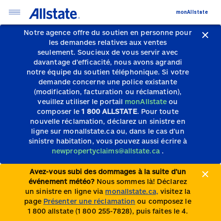
monAllstate
Notre agence offre du soutien en personne pour
les demandes relatives aux ventes
seulement.
Soucieux de vous servir avec
davantage d’efficacité, nous avons agrandi
notre équipe du soutien téléphonique.
Si votre
demande concerne une police existante
(modification, facturation ou réclamation),
veuillez utiliser le portail
monAllstate
ou
composer le
1 800 ALLSTATE
. Pour toute
nouvelle réclamation, déclarez un sinistre en
ligne sur monallstate.ca ou, dans le cas d’un
sinistre habitation, vous pouvez aussi écrire à
newpropertyclaims@allstate.ca
.
Avez-vous subi des dommages à la suite d’un
événement météo?
Nous sommes là! Déclarez
un sinistre en ligne via
monallstate.ca,
visitez la
page
Présenter une réclamation
ou composez le
1 800 allstate (1 800 255-7828), puis faites le 4.