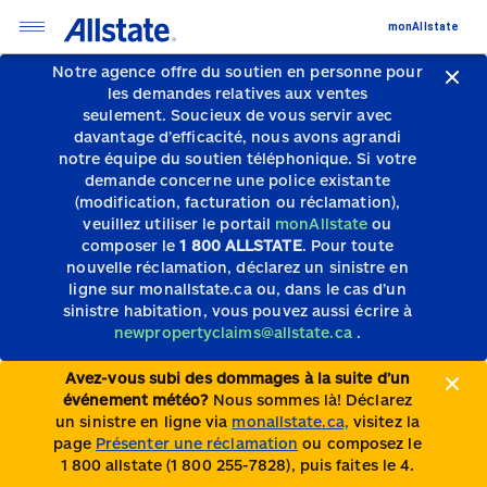
monAllstate
Notre agence offre du soutien en personne pour
les demandes relatives aux ventes
seulement.
Soucieux de vous servir avec
davantage d’efficacité, nous avons agrandi
notre équipe du soutien téléphonique.
Si votre
demande concerne une police existante
(modification, facturation ou réclamation),
veuillez utiliser le portail
monAllstate
ou
composer le
1 800 ALLSTATE
. Pour toute
nouvelle réclamation, déclarez un sinistre en
ligne sur monallstate.ca ou, dans le cas d’un
sinistre habitation, vous pouvez aussi écrire à
newpropertyclaims@allstate.ca
.
Avez-vous subi des dommages à la suite d’un
événement météo?
Nous sommes là! Déclarez
un sinistre en ligne via
monallstate.ca,
visitez la
page
Présenter une réclamation
ou composez le
1 800 allstate (1 800 255-7828), puis faites le 4.