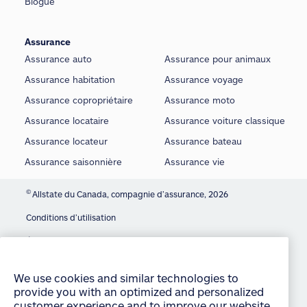
Blogue
Assurance
Assurance auto
Assurance pour animaux
Assurance habitation
Assurance voyage
Assurance copropriétaire
Assurance moto
Assurance locataire
Assurance voiture classique
Assurance locateur
Assurance bateau
Assurance saisonnière
Assurance vie
©
Allstate du Canada, compagnie d’assurance, 2026
Conditions d’utilisation
We use cookies and similar technologies to
É noncé sur la protection de la vie privée
provide you with an optimized and personalized
customer experience and to improve our website.
Manage Cookie Settings
By continuing to use this site without changing
Accessibilité
your settings, you agree to our use of all cookies
and similar technologies. For more information or