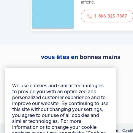
affiché.
1-866-325-7387
vous êtes en
bonnes mains
We use cookies and similar technologies
to provide you with an optimized and
personalized customer experience and to
Accéder à monAllstate
improve our website. By continuing to use
this site without changing your settings,
you agree to our use of all cookies and
Obtenir l’appli mobile
similar technologies. For more
information or to change your cookie
settings at any time, consult the “Cookies
and other technologies” section of our
Privacy Policy:
English
français
accept
©
Allstate du Canada, compagnie d’assurance, 2026
Condit