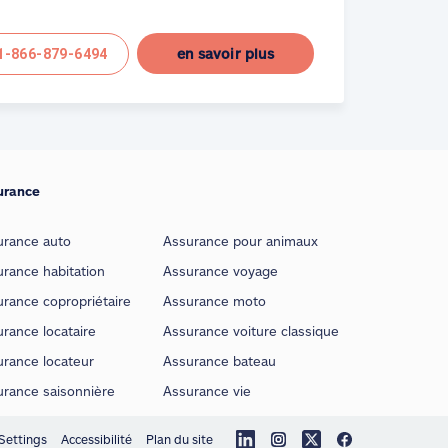
en savoir plus
1-866-879-6494
urance
urance auto
Assurance pour animaux
rance habitation
Assurance voyage
rance copropriétaire
Assurance moto
rance locataire
Assurance voiture classique
urance locateur
Assurance bateau
urance saisonnière
Assurance vie
Settings
Accessibilité
Plan du site