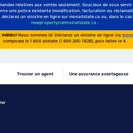
mandes relatives aux ventes seulement.
Soucieux de vous servir
e une police existante (modification, facturation ou réclamation)
 déclarez un sinistre en ligne sur monallstate.ca ou, dans le cas 
newpropertyclaims@allstate.ca
.
nt météo?
Nous sommes là! Déclarez un sinistre en ligne via
monal
composez le 1 800 allstate (1 800 255-7828), puis faites le 4.
Trouver un agent
Une assurance avantageuse
ler