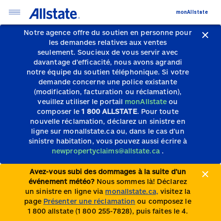
monAllstate
Notre agence offre du soutien en personne pour
les demandes relatives aux ventes
seulement.
Soucieux de vous servir avec
davantage d’efficacité, nous avons agrandi
notre équipe du soutien téléphonique.
Si votre
demande concerne une police existante
(modification, facturation ou réclamation),
veuillez utiliser le portail
monAllstate
ou
composer le
1 800 ALLSTATE
. Pour toute
nouvelle réclamation, déclarez un sinistre en
ligne sur monallstate.ca ou, dans le cas d’un
sinistre habitation, vous pouvez aussi écrire à
newpropertyclaims@allstate.ca
.
Avez-vous subi des dommages à la suite d’un
événement météo?
Nous sommes là! Déclarez
un sinistre en ligne via
monallstate.ca,
visitez la
page
Présenter une réclamation
ou composez le
1 800 allstate (1 800 255-7828), puis faites le 4.