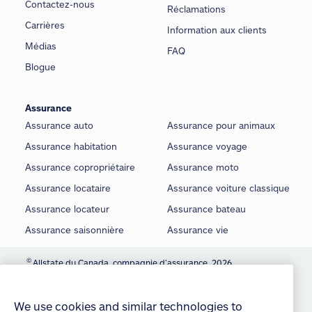
Contactez-nous
Réclamations
Carrières
Information aux clients
Médias
FAQ
Blogue
Assurance
Assurance auto
Assurance pour animaux
Assurance habitation
Assurance voyage
Assurance copropriétaire
Assurance moto
Assurance locataire
Assurance voiture classique
Assurance locateur
Assurance bateau
Assurance saisonnière
Assurance vie
©
Allstate du Canada, compagnie d’assurance, 2026
We use cookies and similar technologies to
provide you with an optimized and personalized
Conditions d’utilisation
customer experience and to improve our website.
By continuing to use this site without changing
É noncé sur la protection de la vie privée