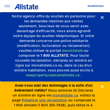
monAllstate
Notre agence offre du soutien en personne pour
les demandes relatives aux ventes
seulement.
Soucieux de vous servir avec
davantage d’efficacité, nous avons agrandi
notre équipe du soutien téléphonique.
Si votre
demande concerne une police existante
(modification, facturation ou réclamation),
veuillez utiliser le portail
monAllstate
ou
composer le
1 800 ALLSTATE
. Pour toute
nouvelle réclamation, déclarez un sinistre en
ligne sur monallstate.ca ou, dans le cas d’un
sinistre habitation, vous pouvez aussi écrire à
newpropertyclaims@allstate.ca
.
Avez-vous subi des dommages à la suite d’un
événement météo?
Nous sommes là! Déclarez
un sinistre en ligne via
monallstate.ca,
visitez la
page
Présenter une réclamation
ou composez le
1 800 allstate (1 800 255-7828), puis faites le 4.