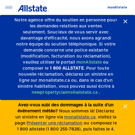
monAllstate
Notre agence offre du soutien en personne pour
les demandes relatives aux ventes
seulement.
Soucieux de vous servir avec
davantage d’efficacité, nous avons agrandi
notre équipe du soutien téléphonique.
Si votre
demande concerne une police existante
(modification, facturation ou réclamation),
veuillez utiliser le portail
monAllstate
ou
composer le
1 800 ALLSTATE
. Pour toute
nouvelle réclamation, déclarez un sinistre en
ligne sur monallstate.ca ou, dans le cas d’un
sinistre habitation, vous pouvez aussi écrire à
newpropertyclaims@allstate.ca
.
Avez-vous subi des dommages à la suite d’un
événement météo?
Nous sommes là! Déclarez
un sinistre en ligne via
monallstate.ca,
visitez la
page
Présenter une réclamation
ou composez le
1 800 allstate (1 800 255-7828), puis faites le 4.