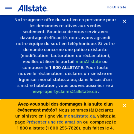
monAllstate
Notre agence offre du soutien en personne pour
les demandes relatives aux ventes
seulement.
Soucieux de vous servir avec
davantage d’efficacité, nous avons agrandi
notre équipe du soutien téléphonique.
Si votre
demande concerne une police existante
(modification, facturation ou réclamation),
veuillez utiliser le portail
monAllstate
ou
composer le
1 800 ALLSTATE
. Pour toute
nouvelle réclamation, déclarez un sinistre en
ligne sur monallstate.ca ou, dans le cas d’un
sinistre habitation, vous pouvez aussi écrire à
newpropertyclaims@allstate.ca
.
Avez-vous subi des dommages à la suite d’un
événement météo?
Nous sommes là! Déclarez
un sinistre en ligne via
monallstate.ca,
visitez la
page
Présenter une réclamation
ou composez le
1 800 allstate (1 800 255-7828), puis faites le 4.