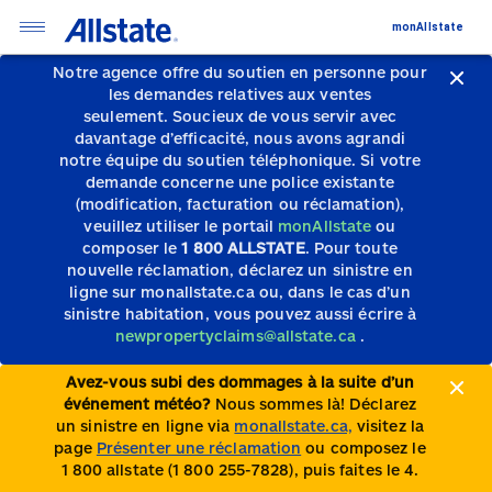
monAllstate
Notre agence offre du soutien en personne pour
les demandes relatives aux ventes
seulement.
Soucieux de vous servir avec
davantage d’efficacité, nous avons agrandi
notre équipe du soutien téléphonique.
Si votre
demande concerne une police existante
(modification, facturation ou réclamation),
veuillez utiliser le portail
monAllstate
ou
composer le
1 800 ALLSTATE
. Pour toute
nouvelle réclamation, déclarez un sinistre en
ligne sur monallstate.ca ou, dans le cas d’un
sinistre habitation, vous pouvez aussi écrire à
newpropertyclaims@allstate.ca
.
Avez-vous subi des dommages à la suite d’un
événement météo?
Nous sommes là! Déclarez
un sinistre en ligne via
monallstate.ca,
visitez la
page
Présenter une réclamation
ou composez le
1 800 allstate (1 800 255-7828), puis faites le 4.