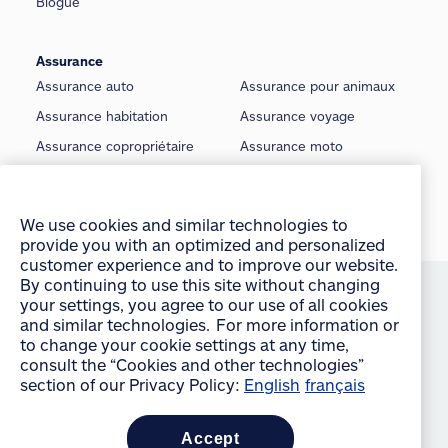
Blogue
Assurance
Assurance auto
Assurance pour animaux
Assurance habitation
Assurance voyage
Assurance copropriétaire
Assurance moto
Assurance locataire
Assurance voiture classique
We use cookies and similar technologies to
Assurance locateur
Assurance bateau
provide you with an optimized and personalized
customer experience and to improve our website.
Assurance saisonnière
Assurance vie
By continuing to use this site without changing
your settings, you agree to our use of all cookies
©
Allstate du Canada, compagnie d’assurance, 2026
and similar technologies. For more information or
to change your cookie settings at any time,
Conditions d’utilisation
consult the “Cookies and other technologies”
É noncé sur la protection de la vie privée
section of our Privacy Policy:
English
français
Manage Cookie Settings
accept
Accessibilité