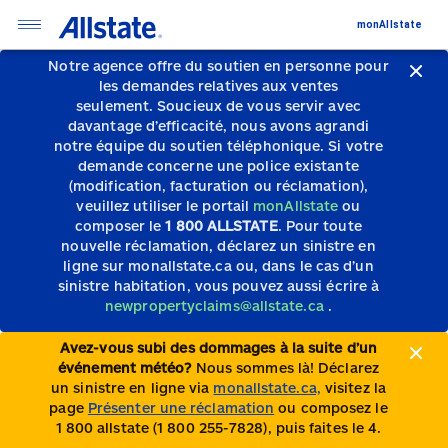
monAllstate
Notre agence offre du soutien en personne pour
les demandes relatives aux ventes
seulement.
Soucieux de vous servir avec
davantage d’efficacité, nous avons agrandi
notre équipe du soutien téléphonique.
Si votre
demande concerne une police existante
(modification, facturation ou réclamation),
veuillez utiliser le portail
monAllstate
ou
composer le
1 800 ALLSTATE
. Pour toute
nouvelle réclamation, déclarez un sinistre en
ligne sur monallstate.ca ou, dans le cas d’un
sinistre habitation, vous pouvez aussi écrire à
newpropertyclaims@allstate.ca
.
Avez-vous subi des dommages à la suite d’un
événement météo?
Nous sommes là! Déclarez
un sinistre en ligne via
monallstate.ca,
visitez la
page
Présenter une réclamation
ou composez le
1 800 allstate (1 800 255-7828), puis faites le 4.