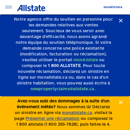
monAllstate
Notre agence offre du soutien en personne pour
les demandes relatives aux ventes
seulement.
Soucieux de vous servir avec
davantage d’efficacité, nous avons agrandi
notre équipe du soutien téléphonique.
Si votre
demande concerne une police existante
(modification, facturation ou réclamation),
veuillez utiliser le portail
monAllstate
ou
composer le
1 800 ALLSTATE
. Pour toute
nouvelle réclamation, déclarez un sinistre en
ligne sur monallstate.ca ou, dans le cas d’un
sinistre habitation, vous pouvez aussi écrire à
newpropertyclaims@allstate.ca
.
Avez-vous subi des dommages à la suite d’un
événement météo?
Nous sommes là! Déclarez
un sinistre en ligne via
monallstate.ca,
visitez la
page
Présenter une réclamation
ou composez le
1 800 allstate (1 800 255-7828), puis faites le 4.