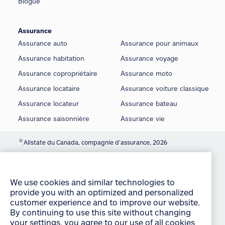
Blogue
Assurance
Assurance auto
Assurance pour animaux
Assurance habitation
Assurance voyage
Assurance copropriétaire
Assurance moto
Assurance locataire
Assurance voiture classique
Assurance locateur
Assurance bateau
Assurance saisonnière
Assurance vie
©
Allstate du Canada, compagnie d’assurance, 2026
We use cookies and similar technologies to
Conditions d’utilisation
provide you with an optimized and personalized
customer experience and to improve our website.
É noncé sur la protection de la vie privée
By continuing to use this site without changing
Manage Cookie Settings
your settings, you agree to our use of all cookies
and similar technologies. For more information or
Accessibilité
to change your cookie settings at any time,