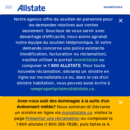
monAllstate
Notre agence offre du soutien en personne pour
les demandes relatives aux ventes
seulement.
Soucieux de vous servir avec
davantage d’efficacité, nous avons agrandi
notre équipe du soutien téléphonique.
Si votre
demande concerne une police existante
(modification, facturation ou réclamation),
veuillez utiliser le portail
monAllstate
ou
composer le
1 800 ALLSTATE
. Pour toute
nouvelle réclamation, déclarez un sinistre en
ligne sur monallstate.ca ou, dans le cas d’un
sinistre habitation, vous pouvez aussi écrire à
newpropertyclaims@allstate.ca
.
Avez-vous subi des dommages à la suite d’un
événement météo?
Nous sommes là! Déclarez
un sinistre en ligne via
monallstate.ca,
visitez la
page
Présenter une réclamation
ou composez le
1 800 allstate (1 800 255-7828), puis faites le 4.