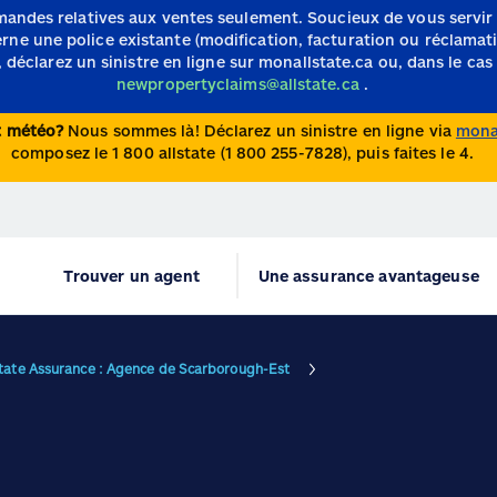
mandes relatives aux ventes seulement.
Soucieux de vous servir
e une police existante (modification, facturation ou réclamation)
 déclarez un sinistre en ligne sur monallstate.ca ou, dans le cas 
newpropertyclaims@allstate.ca
.
nt météo?
Nous sommes là! Déclarez un sinistre en ligne via
monal
composez le 1 800 allstate (1 800 255-7828), puis faites le 4.
Trouver un agent
Une assurance avantageuse
state Assurance : Agence de Scarborough-Est