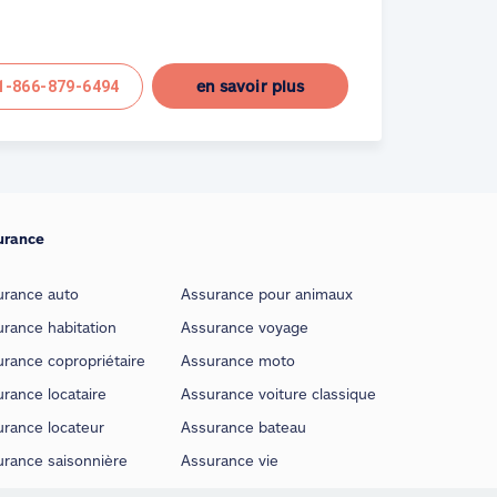
en savoir plus
1-866-879-6494
urance
urance auto
Assurance pour animaux
rance habitation
Assurance voyage
rance copropriétaire
Assurance moto
rance locataire
Assurance voiture classique
urance locateur
Assurance bateau
urance saisonnière
Assurance vie