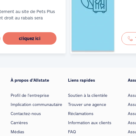
tement au site de Pets Plus
t droit au rabais sera
cliquez ici
À propos d’Allstate
Liens rapides
Ass
Profil de l’entreprise
Soutien à la clientèle
Ass
Implication communautaire
Trouver une agence
Assu
Contactez-nous
Réclamations
Assu
Carrières
Information aux clients
Assu
Médias
FAQ
Ass