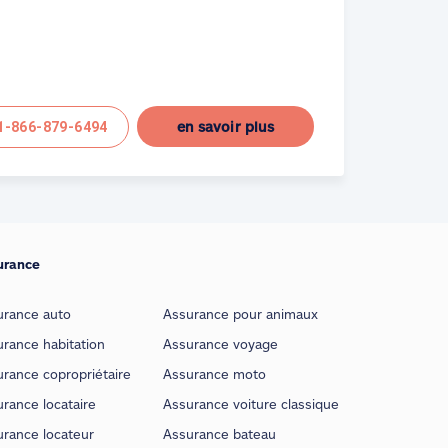
en savoir plus
1-866-879-6494
urance
urance auto
Assurance pour animaux
rance habitation
Assurance voyage
rance copropriétaire
Assurance moto
rance locataire
Assurance voiture classique
urance locateur
Assurance bateau