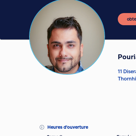
obte
Pouri
11 Diser
Thornhi
Heures d’ouverture