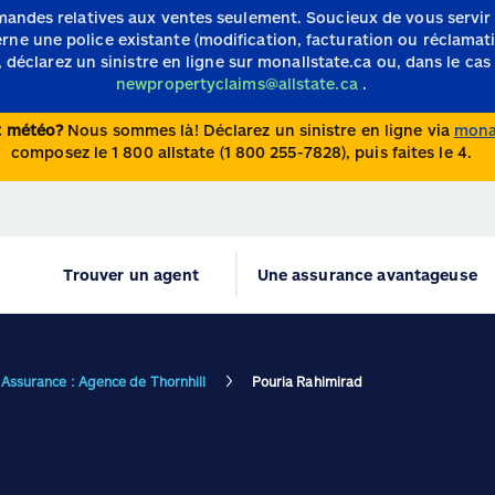
mandes relatives aux ventes seulement.
Soucieux de vous servir
e une police existante (modification, facturation ou réclamation)
 déclarez un sinistre en ligne sur monallstate.ca ou, dans le cas 
newpropertyclaims@allstate.ca
.
nt météo?
Nous sommes là! Déclarez un sinistre en ligne via
monal
composez le 1 800 allstate (1 800 255-7828), puis faites le 4.
Trouver un agent
Une assurance avantageuse
 Assurance : Agence de Thornhill
Pouria Rahimirad