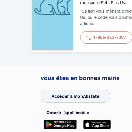
mensuelle Pets Plus Us.
*Ce lien vous mènera direc
Us, où le code vous donnan
affiché.
1-866-325-7387
vous êtes en
bonnes mains
Accéder à monAllstate
We use cookies and similar technologies
to provide you with an optimized and
Obtenir l’appli mobile
personalized customer experience and to
improve our website. By continuing to use
this site without changing your settings,