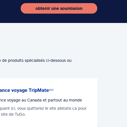
obtenir une soumission
e de produits spécialisés ci-dessous ou
ance voyage TripMateᴹᴰ
nce voyage au Canada et partout au monde
iquant ici, vous quitterez le site allstate.ca pour
u site de TuGo.