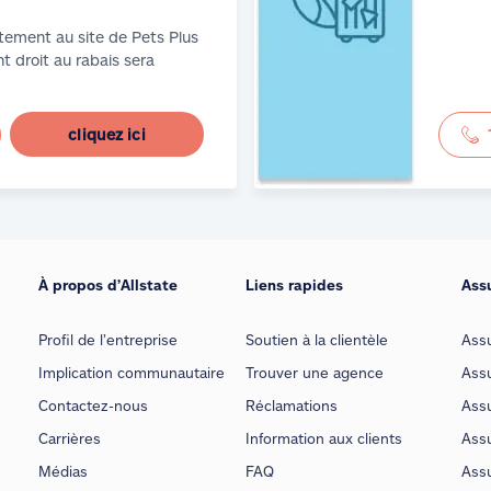
tement au site de Pets Plus
t droit au rabais sera
cliquez ici
À propos d’Allstate
Liens rapides
Ass
Profil de l’entreprise
Soutien à la clientèle
Ass
Implication communautaire
Trouver une agence
Assu
Contactez-nous
Réclamations
Assu
Carrières
Information aux clients
Assu
Médias
FAQ
Ass