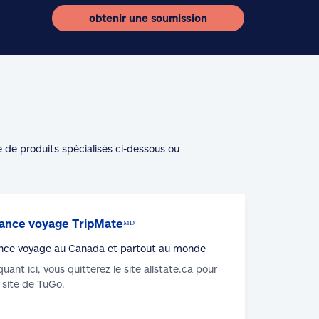
obtenir une soumission
e de produits spécialisés ci-dessous ou
ance voyage TripMateᴹᴰ
nce voyage au Canada et partout au monde
iquant ici, vous quitterez le site allstate.ca pour
u site de TuGo.