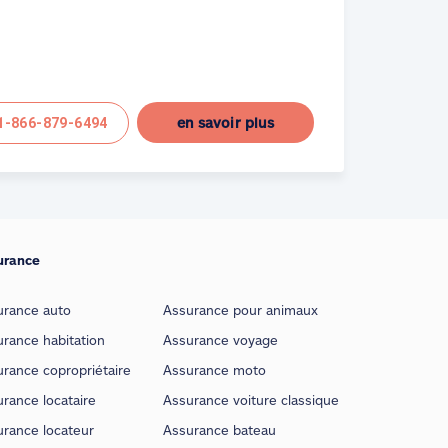
en savoir plus
1-866-879-6494
urance
urance auto
Assurance pour animaux
rance habitation
Assurance voyage
rance copropriétaire
Assurance moto
rance locataire
Assurance voiture classique
urance locateur
Assurance bateau