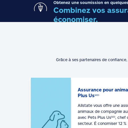
Obtenez une soumission en quelques
Combinez vos assura
économiser.
Grâce à ses partenaires de confiance, 
Assurance pour anima
Plus Usᴹᴰ
Allstate vous offre une as
animaux de compagnie au 
avec Pets Plus Usᴹᴰ, chef 
secteur. É conomiser 12 % 