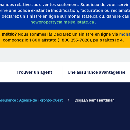
mandes relatives aux ventes seulement.
Soucieux de vous servir
e une police existante (modification, facturation ou réclamation)
 déclarez un sinistre en ligne sur monallstate.ca ou, dans le cas 
newpropertyclaims@allstate.ca
.
nt météo?
Nous sommes là! Déclarez un sinistre en ligne via
monal
composez le 1 800 allstate (1 800 255-7828), puis faites le 4.
Trouver un agent
Une assurance avantageuse
 Assurance : Agence de Toronto-Ouest
Disijaan Ramasanthiran