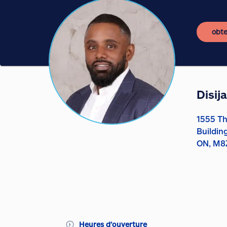
obte
Disij
1555 T
Buildin
ON, M8
Heures d’ouverture