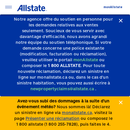
monAllstate
Notre agence offre du soutien en personne pour
les demandes relatives aux ventes
seulement.
Soucieux de vous servir avec
davantage d’efficacité, nous avons agrandi
notre équipe du soutien téléphonique.
Si votre
demande concerne une police existante
(modification, facturation ou réclamation),
veuillez utiliser le portail
monAllstate
ou
composer le
1 800 ALLSTATE
. Pour toute
nouvelle réclamation, déclarez un sinistre en
ligne sur monallstate.ca ou, dans le cas d’un
sinistre habitation, vous pouvez aussi écrire à
newpropertyclaims@allstate.ca
.
Avez-vous subi des dommages à la suite d’un
événement météo?
Nous sommes là! Déclarez
un sinistre en ligne via
monallstate.ca,
visitez la
page
Présenter une réclamation
ou composez le
1 800 allstate (1 800 255-7828), puis faites le 4.