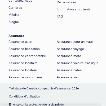
Contactez-nous
Réclamations
Carrières
Information aux clients
Médias
FAQ
Blogue
Assurance
Assurance auto
Assurance pour animaux
Assurance habitation
Assurance voyage
Assurance copropriétaire
Assurance moto
Assurance locataire
Assurance voiture classique
Assurance locateur
Assurance bateau
Assurance saisonnière
Assurance vie
©
Allstate du Canada, compagnie d’assurance, 2026
Conditions d’utilisation
É noncé sur la protection de la vie privée
We use cookies and similar technologies to