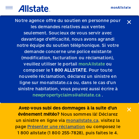
monAllstate
Notre agence offre du soutien en personne pour
les demandes relatives aux ventes
seulement.
Soucieux de vous servir avec
davantage d’efficacité, nous avons agrandi
notre équipe du soutien téléphonique.
Si votre
demande concerne une police existante
(modification, facturation ou réclamation),
veuillez utiliser le portail
monAllstate
ou
composer le
1 800 ALLSTATE
. Pour toute
nouvelle réclamation, déclarez un sinistre en
ligne sur monallstate.ca ou, dans le cas d’un
sinistre habitation, vous pouvez aussi écrire à
newpropertyclaims@allstate.ca
.
Avez-vous subi des dommages à la suite d’un
événement météo?
Nous sommes là! Déclarez
un sinistre en ligne via
monallstate.ca,
visitez la
page
Présenter une réclamation
ou composez le
1 800 allstate (1 800 255-7828), puis faites le 4.