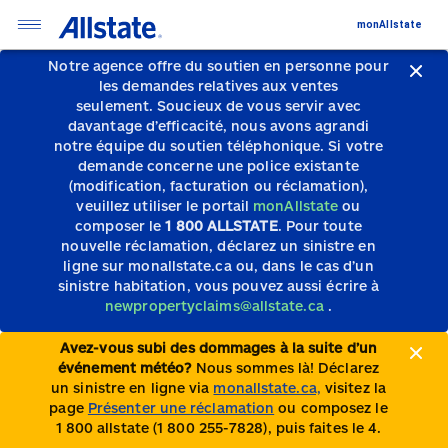
monAllstate
Notre agence offre du soutien en personne pour
les demandes relatives aux ventes
seulement.
Soucieux de vous servir avec
davantage d’efficacité, nous avons agrandi
notre équipe du soutien téléphonique.
Si votre
demande concerne une police existante
(modification, facturation ou réclamation),
veuillez utiliser le portail
monAllstate
ou
composer le
1 800 ALLSTATE
. Pour toute
nouvelle réclamation, déclarez un sinistre en
ligne sur monallstate.ca ou, dans le cas d’un
sinistre habitation, vous pouvez aussi écrire à
newpropertyclaims@allstate.ca
.
Avez-vous subi des dommages à la suite d’un
événement météo?
Nous sommes là! Déclarez
un sinistre en ligne via
monallstate.ca,
visitez la
page
Présenter une réclamation
ou composez le
1 800 allstate (1 800 255-7828), puis faites le 4.