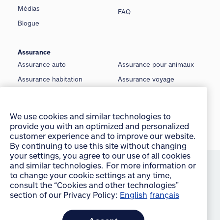
Médias
FAQ
Blogue
Assurance
Assurance auto
Assurance pour animaux
Assurance habitation
Assurance voyage
Assurance copropriétaire
Assurance moto
Assurance locataire
Assurance voiture classique
We use cookies and similar technologies to
Assurance locateur
Assurance bateau
provide you with an optimized and personalized
customer experience and to improve our website.
Assurance saisonnière
Assurance vie
By continuing to use this site without changing
your settings, you agree to our use of all cookies
©
Allstate du Canada, compagnie d’assurance, 2026
and similar technologies. For more information or
to change your cookie settings at any time,
Conditions d’utilisation
consult the “Cookies and other technologies”
section of our Privacy Policy:
English
français
É noncé sur la protection de la vie privée
Manage Cookie Settings