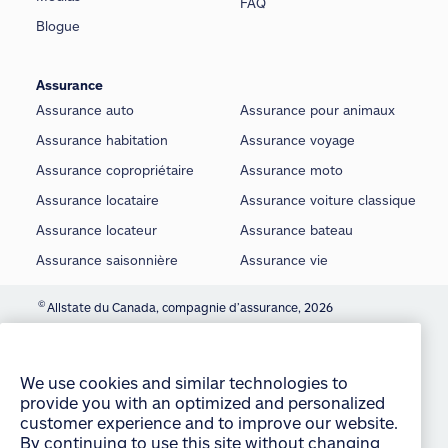
FAQ
Blogue
Assurance
Assurance auto
Assurance pour animaux
Assurance habitation
Assurance voyage
Assurance copropriétaire
Assurance moto
Assurance locataire
Assurance voiture classique
Assurance locateur
Assurance bateau
Assurance saisonnière
Assurance vie
©
Allstate du Canada, compagnie d’assurance, 2026
We use cookies and similar technologies to
Conditions d’utilisation
provide you with an optimized and personalized
customer experience and to improve our website.
É noncé sur la protection de la vie privée
By continuing to use this site without changing
your settings, you agree to our use of all cookies
Manage Cookie Settings
and similar technologies. For more information or
Accessibilité
to change your cookie settings at any time,