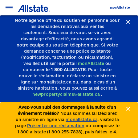
monAllstate
Notre agence offre du soutien en personne pour
les demandes relatives aux ventes
seulement.
Soucieux de vous servir avec
davantage d’efficacité, nous avons agrandi
notre équipe du soutien téléphonique.
Si votre
demande concerne une police existante
(modification, facturation ou réclamation),
veuillez utiliser le portail
monAllstate
ou
composer le
1 800 ALLSTATE
. Pour toute
nouvelle réclamation, déclarez un sinistre en
ligne sur monallstate.ca ou, dans le cas d’un
sinistre habitation, vous pouvez aussi écrire à
newpropertyclaims@allstate.ca
.
Avez-vous subi des dommages à la suite d’un
événement météo?
Nous sommes là! Déclarez
un sinistre en ligne via
monallstate.ca,
visitez la
page
Présenter une réclamation
ou composez le
1 800 allstate (1 800 255-7828), puis faites le 4.