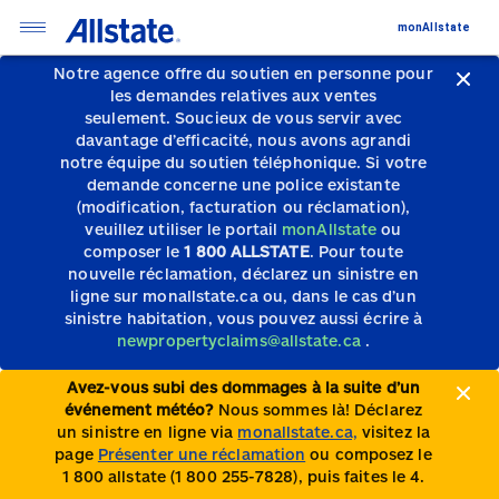
monAllstate
Notre agence offre du soutien en personne pour
les demandes relatives aux ventes
seulement.
Soucieux de vous servir avec
davantage d’efficacité, nous avons agrandi
notre équipe du soutien téléphonique.
Si votre
demande concerne une police existante
(modification, facturation ou réclamation),
veuillez utiliser le portail
monAllstate
ou
composer le
1 800 ALLSTATE
. Pour toute
nouvelle réclamation, déclarez un sinistre en
ligne sur monallstate.ca ou, dans le cas d’un
sinistre habitation, vous pouvez aussi écrire à
newpropertyclaims@allstate.ca
.
Avez-vous subi des dommages à la suite d’un
événement météo?
Nous sommes là! Déclarez
un sinistre en ligne via
monallstate.ca,
visitez la
page
Présenter une réclamation
ou composez le
1 800 allstate (1 800 255-7828), puis faites le 4.