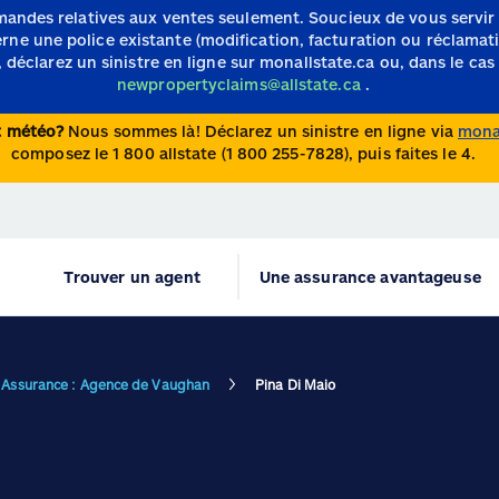
mandes relatives aux ventes seulement.
Soucieux de vous servir
e une police existante (modification, facturation ou réclamation)
 déclarez un sinistre en ligne sur monallstate.ca ou, dans le cas 
newpropertyclaims@allstate.ca
.
nt météo?
Nous sommes là! Déclarez un sinistre en ligne via
monal
composez le 1 800 allstate (1 800 255-7828), puis faites le 4.
Trouver un agent
Une assurance avantageuse
e Assurance : Agence de Vaughan
Pina Di Maio