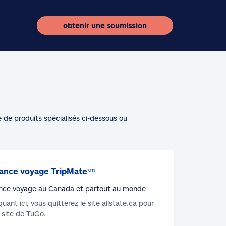
obtenir une soumission
e de produits spécialisés ci-dessous ou
ance voyage TripMateᴹᴰ
nce voyage au Canada et partout au monde
iquant ici, vous quitterez le site allstate.ca pour
u site de TuGo.