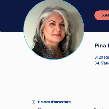
obte
Pina 
3120 Ru
34, Vau
Heures d’ouverture