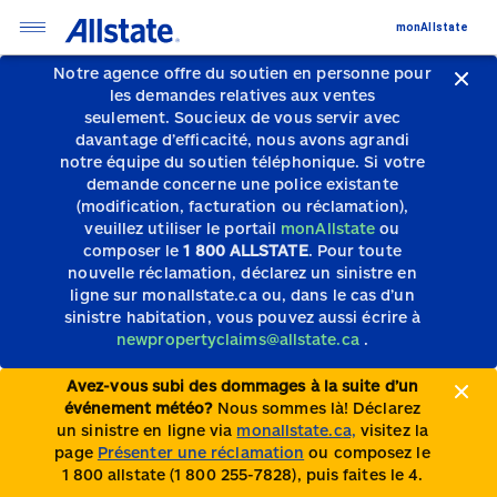
monAllstate
Notre agence offre du soutien en personne pour
les demandes relatives aux ventes
seulement.
Soucieux de vous servir avec
davantage d’efficacité, nous avons agrandi
notre équipe du soutien téléphonique.
Si votre
demande concerne une police existante
(modification, facturation ou réclamation),
veuillez utiliser le portail
monAllstate
ou
composer le
1 800 ALLSTATE
. Pour toute
nouvelle réclamation, déclarez un sinistre en
ligne sur monallstate.ca ou, dans le cas d’un
sinistre habitation, vous pouvez aussi écrire à
newpropertyclaims@allstate.ca
.
Avez-vous subi des dommages à la suite d’un
événement météo?
Nous sommes là! Déclarez
un sinistre en ligne via
monallstate.ca,
visitez la
page
Présenter une réclamation
ou composez le
1 800 allstate (1 800 255-7828), puis faites le 4.