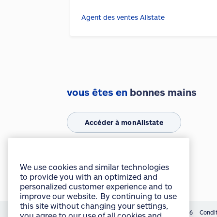
Agent des ventes Allstate
vous êtes en
bonnes mains
We use cookies and similar technologies
to provide you with an optimized and
personalized customer experience and to
Accéder à monAllstate
improve our website. By continuing to use
this site without changing your settings,
you agree to our use of all cookies and
Obtenir l’appli mobile
similar technologies. For more
information or to change your cookie
settings at any time, consult the “Cookies
and other technologies” section of our
Privacy Policy:
English
français
©
Allstate du Canada, compagnie d’assurance, 2026
Condit
accept