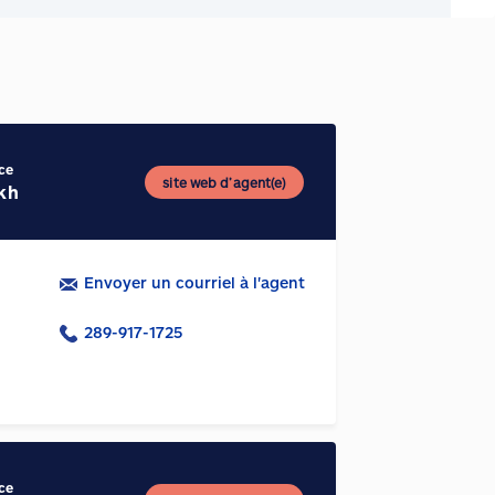
ce
site web d’agent(e)
kh
Envoyer un courriel à l'agent
289-917-1725
ce