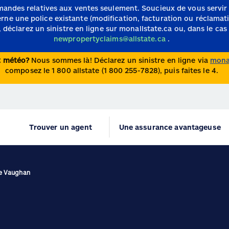
mandes relatives aux ventes seulement.
Soucieux de vous servir
e une police existante (modification, facturation ou réclamation)
 déclarez un sinistre en ligne sur monallstate.ca ou, dans le cas 
newpropertyclaims@allstate.ca
.
nt météo?
Nous sommes là! Déclarez un sinistre en ligne via
monal
composez le 1 800 allstate (1 800 255-7828), puis faites le 4.
Trouver un agent
Une assurance avantageuse
de Vaughan