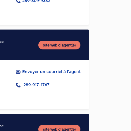
289-809-9382
ce
site web d’agent(e)
Envoyer un courriel à l'agent
289-917-1767
ce
site web d’agent(e)