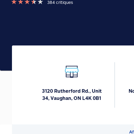
★
★
★
★
★
384
critiques
3120 Rutherford Rd., Unit
No
34, Vaughan, ON L4K 0B1
Af