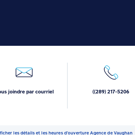
us joindre par courriel
((289) 217-5206
ficher les détails et les heures d’ouverture Agence de Vaughan