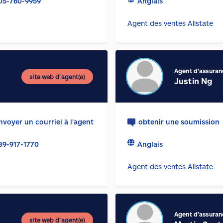
05-760-9959
Anglais
Agent des ventes Allstate
Agent d'assuran
site web d’agent(e)
Justin Ng
nvoyer un courriel à l'agent
obtenir une soumission
89-917-1770
Anglais
Agent des ventes Allstate
Agent d'assuran
site web d’agent(e)