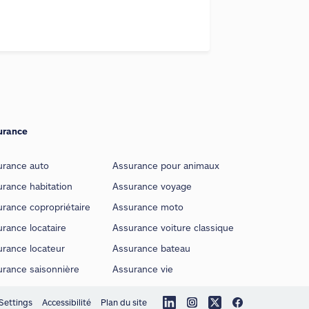
urance
urance auto
Assurance pour animaux
rance habitation
Assurance voyage
rance copropriétaire
Assurance moto
rance locataire
Assurance voiture classique
urance locateur
Assurance bateau
urance saisonnière
Assurance vie
Settings
Accessibilité
Plan du site