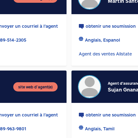
Martin Sant
nvoyer un courriel à l'agent
obtenir une soumission
89-514-2305
Anglais, Espanol
Agent des ventes Allstate
Agent d'assuran
site web d’agent(e)
Sujan Gnan
nvoyer un courriel à l'agent
obtenir une soumission
89-963-9801
Anglais, Tamil