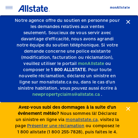
monAllstate
Notre agence offre du soutien en personne pour
les demandes relatives aux ventes
seulement.
Soucieux de vous servir avec
davantage d’efficacité, nous avons agrandi
notre équipe du soutien téléphonique.
Si votre
demande concerne une police existante
(modification, facturation ou réclamation),
veuillez utiliser le portail
monAllstate
ou
composer le
1 800 ALLSTATE
. Pour toute
nouvelle réclamation, déclarez un sinistre en
ligne sur monallstate.ca ou, dans le cas d’un
sinistre habitation, vous pouvez aussi écrire à
newpropertyclaims@allstate.ca
.
Avez-vous subi des dommages à la suite d’un
événement météo?
Nous sommes là! Déclarez
un sinistre en ligne via
monallstate.ca,
visitez la
page
Présenter une réclamation
ou composez le
1 800 allstate (1 800 255-7828), puis faites le 4.