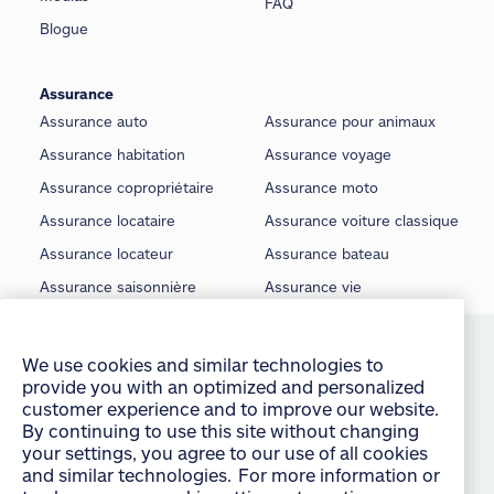
FAQ
Blogue
Assurance
Assurance auto
Assurance pour animaux
Assurance habitation
Assurance voyage
Assurance copropriétaire
Assurance moto
Assurance locataire
Assurance voiture classique
Assurance locateur
Assurance bateau
Assurance saisonnière
Assurance vie
We use cookies and similar technologies to
provide you with an optimized and personalized
©
Allstate du Canada, compagnie d’assurance, 2026
customer experience and to improve our website.
By continuing to use this site without changing
Conditions d’utilisation
your settings, you agree to our use of all cookies
É noncé sur la protection de la vie privée
and similar technologies. For more information or
to change your cookie settings at any time,
Manage Cookie Settings
consult the “Cookies and other technologies”
section of our Privacy Policy:
English
français
Accessibilité